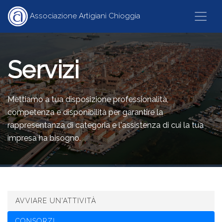
Associazione Artigiani Chioggia
HOME
ASSOCIAZIONE
Servizi
SERVIZI
Mettiamo a tua disposizione professionalità,
competenza e disponibilità per garantire la
CATEGORIE
rappresentanza di categoria e l'assistenza di cui la tua
impresa ha bisogno.
ARTICOLI
CONTATTI
AVVIARE UN'ATTIVITÀ
CONSORZI