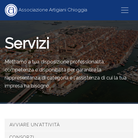
Associazione Artigiani Chioggia
HOME
ASSOCIAZIONE
Servizi
SERVIZI
Mettiamo a tua disposizione professionalità,
competenza e disponibilità per garantire la
CATEGORIE
rappresentanza di categoria e l'assistenza di cui la tua
impresa ha bisogno.
ARTICOLI
CONTATTI
AVVIARE UN'ATTIVITÀ
CONSORZI